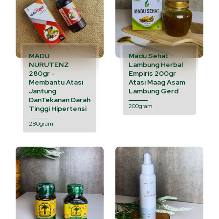
MADU
Madu Sehat
NURUTENZ
Lambung Herbal
280gr -
Empiris 200gr
Membantu Atasi
Atasi Maag Asam
Jantung
Lambung Gerd
DanTekanan Darah
200gram
Tinggi Hipertensi
280gram