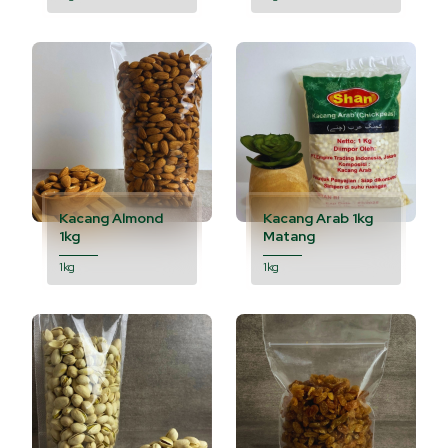
Kacang Almond
Kacang Arab 1kg
1kg
Matang
1kg
1kg