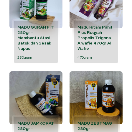
MADU GURAH FIT
Madu Hitam Pahit
280gr -
Plus Ruqyah
Membantu Atasi
Propolis Trigona
Batuk dan Sesak
Alwafie 470gr Al
Napas
Wafie
280gram
470gram
MADU JAMKORAT
MADU ZESTMAG
280gr -
280gr -