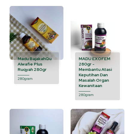
Madu BajakahQu
MADU EXOFEM
Alwafie Plus
280gr -
Ruqyah 280gr
Membantu Atasi
Keputihan Dan
280gram
Masalah Organ
Kewanitaan
280gram