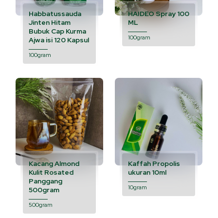
Habbatussauda
HAIDEO Spray 100
Jinten Hitam
ML
Bubuk Cap Kurma
100gram
Ajwa isi 120 Kapsul
100gram
Kacang Almond
Kaffah Propolis
Kulit Rosated
ukuran 10ml
Panggang
10gram
500gram
500gram