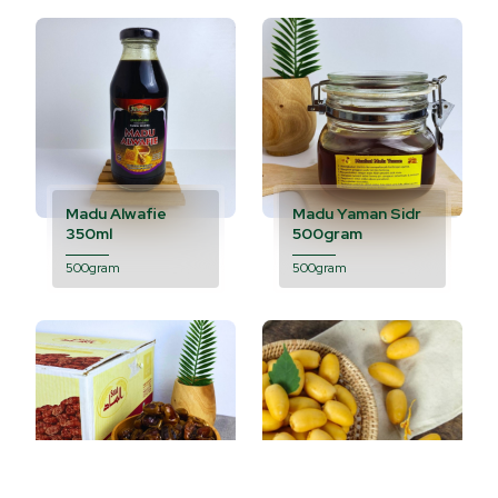
Madu Alwafie
Madu Yaman Sidr
350ml
500gram
500gram
500gram