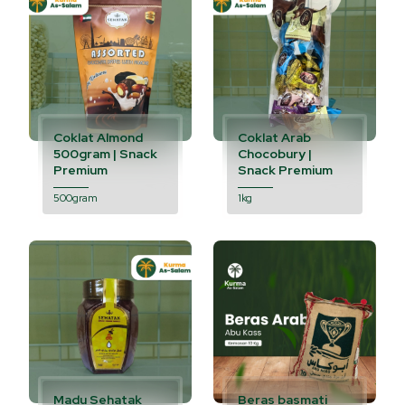
Coklat Almond
Coklat Arab
500gram | Snack
Chocobury |
Premium
Snack Premium
500gram
1kg
Madu Sehatak
Beras basmati