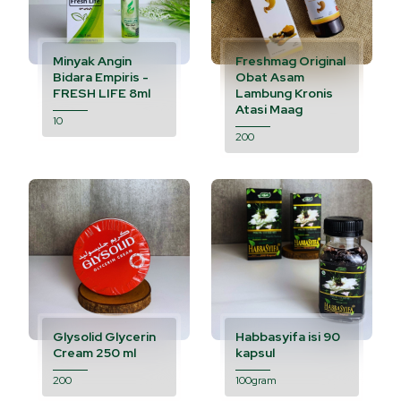
Minyak Angin
Freshmag Original
Bidara Empiris -
Obat Asam
FRESH LIFE 8ml
Lambung Kronis
Atasi Maag
10
200
Glysolid Glycerin
Habbasyifa isi 90
Cream 250 ml
kapsul
200
100gram