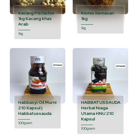
Kacang Pistachio
Kismis Kemasan
1kg Kacang khas
1kg
Arab
1kg
1kg
Habbasyi Oil Murni
HABBATUSSAUDA
210 Kapsul |
Herbal Niaga
Habbatussauda
Utama HNU 210
Kapsul
100gram
100gram