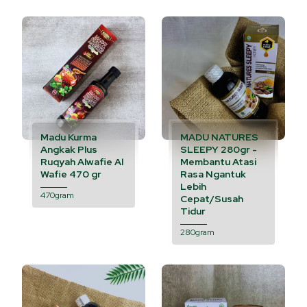
Madu Kurma
MADU NATURES
Angkak Plus
SLEEPY 280gr -
Ruqyah Alwafie Al
Membantu Atasi
Wafie 470 gr
Rasa Ngantuk
Lebih
470gram
Cepat/Susah
Tidur
280gram