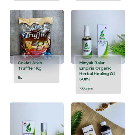
Coklat Arab
Minyak Balur
Truffle 1 Kg
Empiris Organic
Herbal Healing Oil
1kg
60ml
100gram