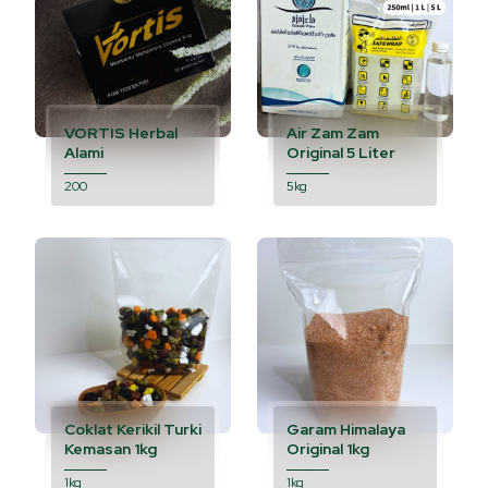
VORTIS Herbal
Air Zam Zam
Alami
Original 5 Liter
200
5kg
Coklat Kerikil Turki
Garam Himalaya
Kemasan 1kg
Original 1kg
1kg
1kg