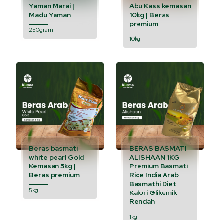
Yaman Marai |
Abu Kass kemasan
Madu Yaman
10kg | Beras
premium
250gram
10kg
Beras basmati
BERAS BASMATI
white pearl Gold
ALISHAAN 1KG
Kemasan 5kg |
Premium Basmati
Beras premium
Rice India Arab
Basmathi Diet
5kg
Kalori Glikemik
Rendah
1kg