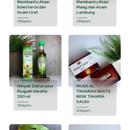
Membantu Atasi
Membantu Atasi
Kolesterol dan
Maag dan Asam
Asam Urat
Lambung
280gram
280gram
Minyak Zaitun plus
MUSK AL
Ruqyah Alwafie
TAHARAH WHITE
350 ml
MISK TAHARA
SAUDI
350gram
200gram