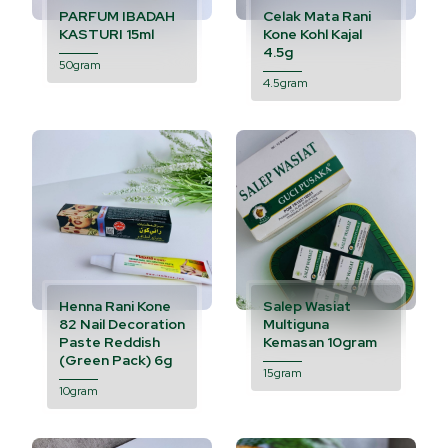
PARFUM IBADAH
Celak Mata Rani
KASTURI 15ml
Kone Kohl Kajal
4.5g
50gram
4.5gram
Henna Rani Kone
Salep Wasiat
82 Nail Decoration
Multiguna
Paste Reddish
Kemasan 10gram
(Green Pack) 6g
15gram
10gram