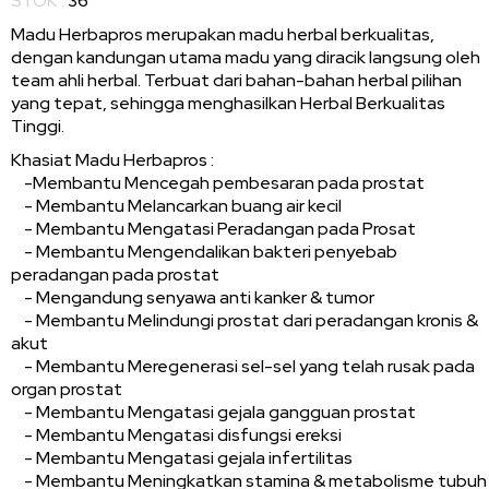
STOK :
36
Madu Herbapros merupakan madu herbal berkualitas,
dengan kandungan utama madu yang diracik langsung oleh
team ahli herbal. Terbuat dari bahan-bahan herbal pilihan
yang tepat, sehingga menghasilkan Herbal Berkualitas
Tinggi.
Khasiat Madu Herbapros :
­ -Membantu Mencegah pembesaran pada prostat
­ - Membantu Melancarkan buang air kecil
­ - Membantu Mengatasi Peradangan pada Prosat
­ - Membantu Mengendalikan bakteri penyebab
peradangan pada prostat
­ - Mengandung senyawa anti kanker & tumor
­ - Membantu Melindungi prostat dari peradangan kronis &
akut
­ - Membantu Meregenerasi sel-sel yang telah rusak pada
organ prostat
­ - Membantu Mengatasi gejala gangguan prostat
­ - Membantu Mengatasi disfungsi ereksi
­ - Membantu Mengatasi gejala infertilitas
­ - Membantu Meningkatkan stamina & metabolisme tubuh