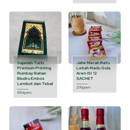
Sajadah Turki
Jahe Merah Ratu
Premium Printing
Lebah Madu Gula
Rumbay Bahan
Aren ISI 12
Bludru Embos
SACHET
Lembut dan Tebal
200gram
850gram