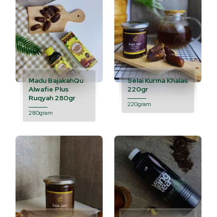
Madu BajakahQu
Selai Kurma Khalas
Alwafie Plus
220gr
Ruqyah 280gr
220gram
280gram