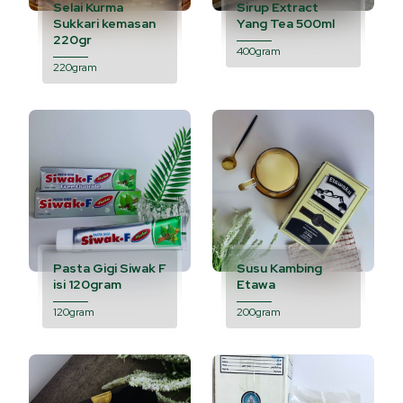
Selai Kurma
Sirup Extract
Sukkari kemasan
Yang Tea 500ml
220gr
400gram
220gram
Pasta Gigi Siwak F
Susu Kambing
isi 120gram
Etawa
120gram
200gram