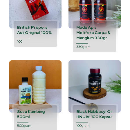
British Propolis
Madu Apis
Asli Original 100%
Mellifera Carpa &
Mangium 330gr
100
330gram
Susu Kambing
Black Habbasyi Oil
500ml
HNU isi 100 Kapsul
500gram
100gram