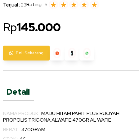
Rating :
5
Terjual :
23
Rp
145.000
Beli Sekarang
Detail
NAMA PRODUK :
MADU HITAM PAHIT PLUS RUQYAH
PROPOLIS TRIGONA ALWAFIE 470GR AL WAFIE
BERAT :
470GRAM