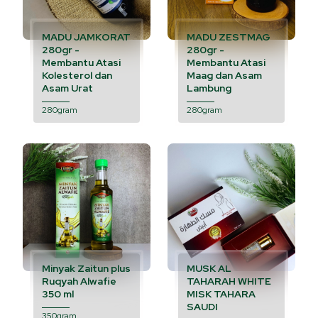
MADU JAMKORAT
MADU ZESTMAG
280gr -
280gr -
Membantu Atasi
Membantu Atasi
Kolesterol dan
Maag dan Asam
Asam Urat
Lambung
280gram
280gram
Minyak Zaitun plus
MUSK AL
Ruqyah Alwafie
TAHARAH WHITE
350 ml
MISK TAHARA
SAUDI
350gram