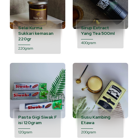
Selai Kurma
Sirup Extract
Sukkari kemasan
Yang Tea 500ml
220gr
400gram
220gram
Pasta Gigi Siwak F
Susu Kambing
isi 120gram
Etawa
120gram
200gram