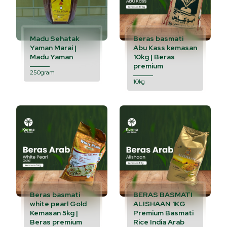
Madu Sehatak
Beras basmati
Yaman Marai |
Abu Kass kemasan
Madu Yaman
10kg | Beras
premium
250gram
10kg
Beras basmati
BERAS BASMATI
white pearl Gold
ALISHAAN 1KG
Kemasan 5kg |
Premium Basmati
Beras premium
Rice India Arab