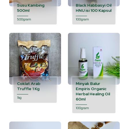
Susu Kambing
Black Habbasyi Oil
500ml
HNU isi 100 Kapsul
500gram
100gram
Coklat Arab
Minyak Balur
Truffle 1 Kg
Empiris Organic
Herbal Healing Oil
1kg
60ml
100gram