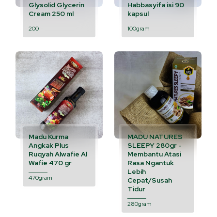
Glysolid Glycerin
Habbasyifa isi 90
Cream 250 ml
kapsul
200
100gram
Madu Kurma
MADU NATURES
Angkak Plus
SLEEPY 280gr -
Ruqyah Alwafie Al
Membantu Atasi
Wafie 470 gr
Rasa Ngantuk
Lebih
470gram
Cepat/Susah
Tidur
280gram