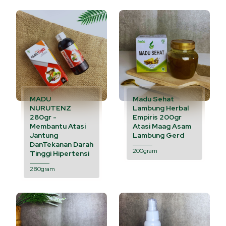
MADU
Madu Sehat
NURUTENZ
Lambung Herbal
280gr -
Empiris 200gr
Membantu Atasi
Atasi Maag Asam
Jantung
Lambung Gerd
DanTekanan Darah
200gram
Tinggi Hipertensi
280gram