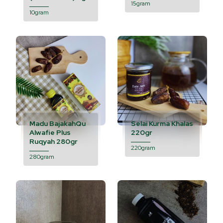
15gram
10gram
Madu BajakahQu
Selai Kurma Khalas
Alwafie Plus
220gr
Ruqyah 280gr
220gram
280gram