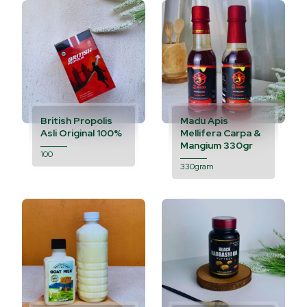
British Propolis
Madu Apis
Asli Original 100%
Mellifera Carpa &
Mangium 330gr
100
330gram