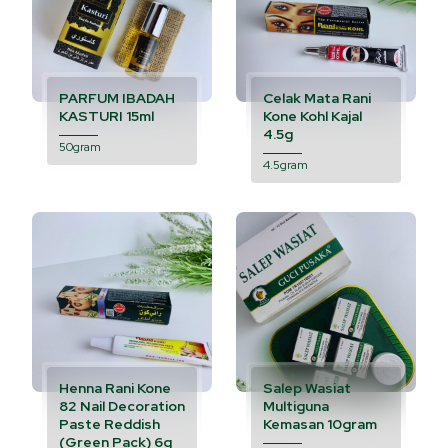
PARFUM IBADAH
Celak Mata Rani
KASTURI 15ml
Kone Kohl Kajal
4.5g
50gram
4.5gram
Henna Rani Kone
Salep Wasiat
82 Nail Decoration
Multiguna
Paste Reddish
Kemasan 10gram
(Green Pack) 6g