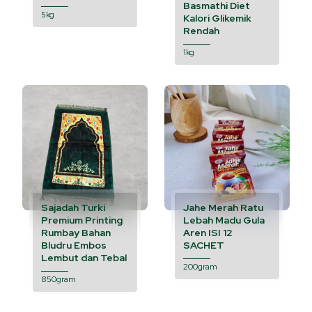
Basmathi Diet
5kg
Kalori Glikemik
Rendah
1kg
Sajadah Turki
Jahe Merah Ratu
Premium Printing
Lebah Madu Gula
Rumbay Bahan
Aren ISI 12
Bludru Embos
SACHET
Lembut dan Tebal
200gram
850gram