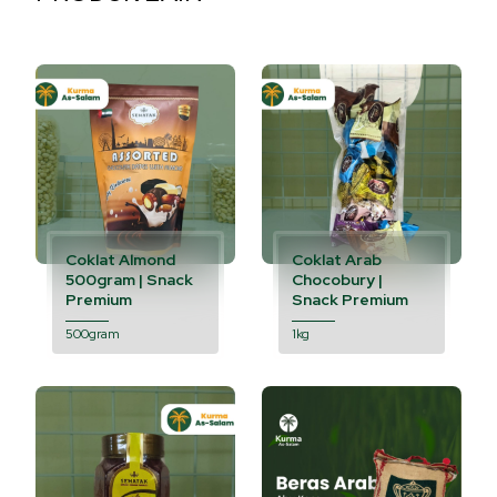
Coklat Almond
Coklat Arab
500gram | Snack
Chocobury |
Premium
Snack Premium
500gram
1kg