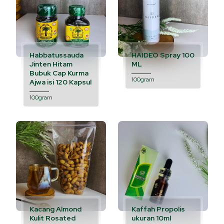
Habbatussauda
HAIDEO Spray 100
Jinten Hitam
ML
Bubuk Cap Kurma
100gram
Ajwa isi 120 Kapsul
100gram
Kacang Almond
Kaffah Propolis
Kulit Rosated
ukuran 10ml