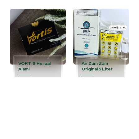
VORTIS Herbal
Air Zam Zam
Alami
Original 5 Liter
200
5kg