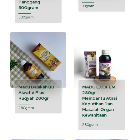
Panggang
10gram
500gram
500gram
Madu BajakahQu
MADU EXOFEM
Alwafie Plus
280gr -
Ruqyah 280gr
Membantu Atasi
Keputihan Dan
280gram
Masalah Organ
Kewanitaan
280gram