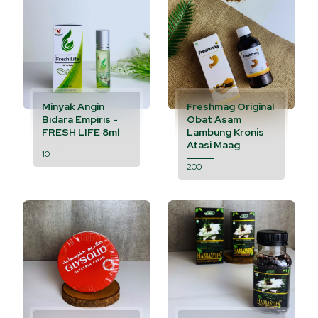
Minyak Angin
Freshmag Original
Bidara Empiris -
Obat Asam
FRESH LIFE 8ml
Lambung Kronis
Atasi Maag
10
200