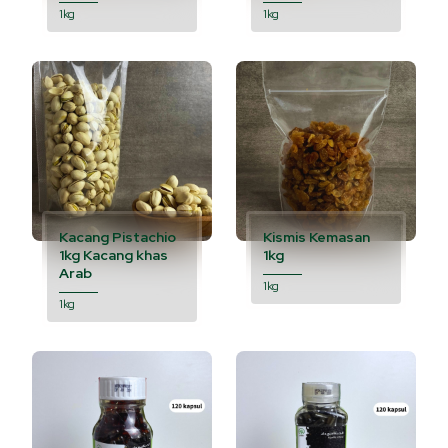
1kg
1kg
Kacang Pistachio
Kismis Kemasan
1kg Kacang khas
1kg
Arab
1kg
1kg