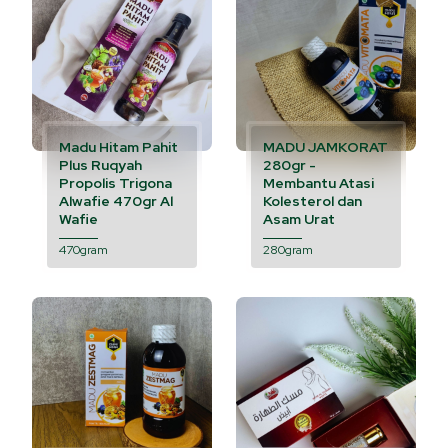
Madu Hitam Pahit
MADU JAMKORAT
Plus Ruqyah
280gr -
Propolis Trigona
Membantu Atasi
Alwafie 470gr Al
Kolesterol dan
Wafie
Asam Urat
470gram
280gram