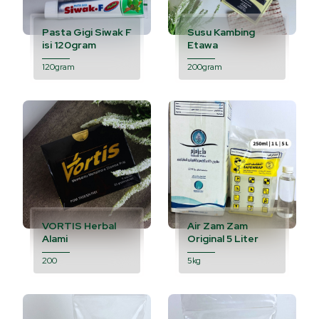
Pasta Gigi Siwak F
Susu Kambing
isi 120gram
Etawa
120gram
200gram
VORTIS Herbal
Air Zam Zam
Alami
Original 5 Liter
200
5kg