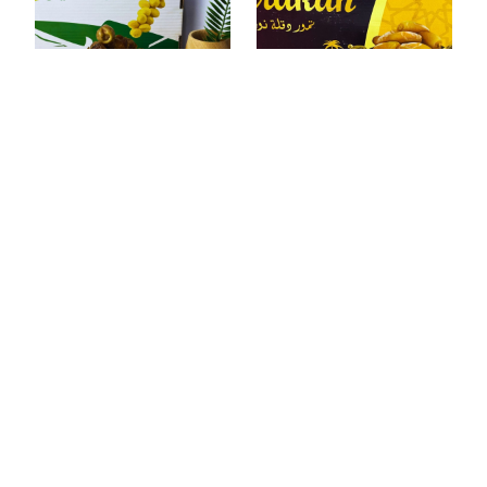
Kurma Sukkari 3kg
Kurma Tunis Madu
5kg
3kg
5kg
Kurma Tunis
Kurma Tunis
Tangkai 5kg
Tangkai 500gr