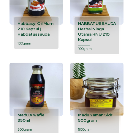
Habbasyi Oil Murni
HABBATUSSAUDA
210 Kapsul |
Herbal Niaga
Habbatussauda
Utama HNU 210
Kapsul
100gram
100gram
Madu Alwafie
Madu Yaman Sidr
350ml
500gram
500gram
500gram