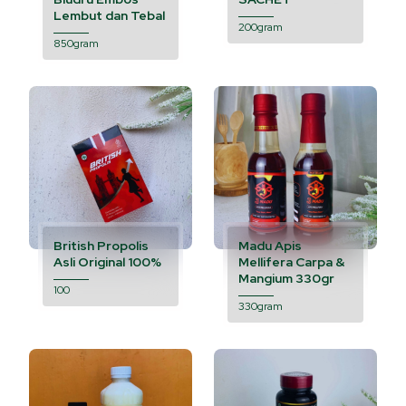
Lembut dan Tebal
200gram
850gram
British Propolis
Madu Apis
Asli Original 100%
Mellifera Carpa &
Mangium 330gr
100
330gram