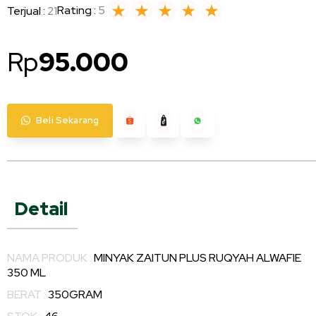
Rating :
5
Terjual :
21
Rp
95.000
Beli Sekarang
Detail
NAMA PRODUK :
MINYAK ZAITUN PLUS RUQYAH ALWAFIE
350 ML
BERAT :
350GRAM