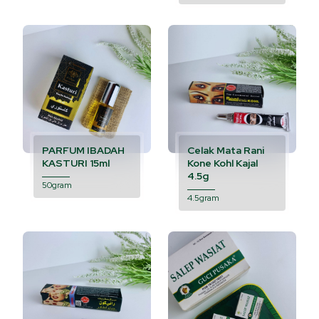
PARFUM IBADAH
Celak Mata Rani
KASTURI 15ml
Kone Kohl Kajal
4.5g
50gram
4.5gram