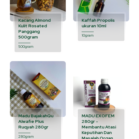
Kacang Almond
Kaffah Propolis
Kulit Rosated
ukuran 10ml
Panggang
10gram
500gram
500gram
Madu BajakahQu
MADU EXOFEM
Alwafie Plus
280gr -
Ruqyah 280gr
Membantu Atasi
Keputihan Dan
280gram
Masalah Organ