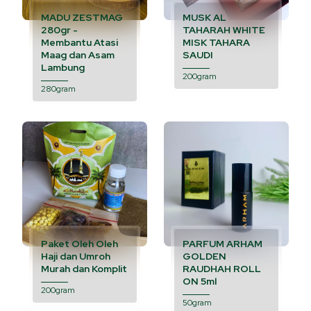
MADU ZESTMAG
MUSK AL
280gr -
TAHARAH WHITE
Membantu Atasi
MISK TAHARA
Maag dan Asam
SAUDI
Lambung
200gram
280gram
Paket Oleh Oleh
PARFUM ARHAM
Haji dan Umroh
GOLDEN
Murah dan Komplit
RAUDHAH ROLL
ON 5ml
200gram
50gram