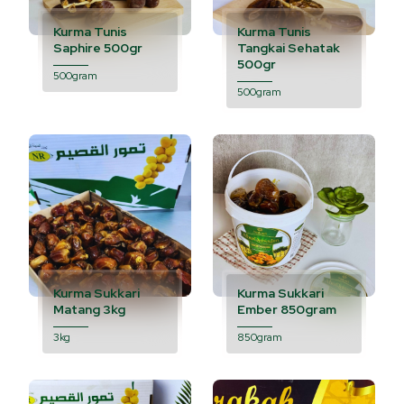
Kurma Tunis
Kurma Tunis
Saphire 500gr
Tangkai Sehatak
500gr
500gram
500gram
Kurma Sukkari
Kurma Sukkari
Matang 3kg
Ember 850gram
3kg
850gram