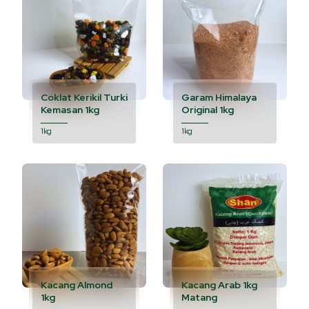
Coklat Kerikil Turki
Garam Himalaya
Kemasan 1kg
Original 1kg
1kg
1kg
Kacang Almond
Kacang Arab 1kg
1kg
Matang