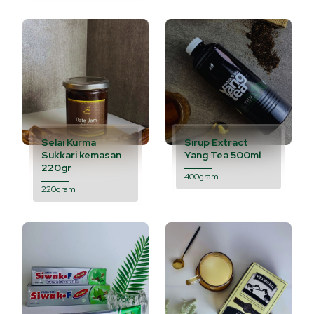
Selai Kurma
Sirup Extract
Sukkari kemasan
Yang Tea 500ml
220gr
400gram
220gram