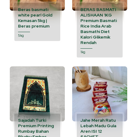
Beras basmati
BERAS BASMATI
white pearl Gold
ALISHAAN 1KG
Kemasan 5kg |
Premium Basmati
Beras premium
Rice India Arab
Basmathi Diet
5kg
Kalori Glikemik
Rendah
1kg
Sajadah Turki
Jahe Merah Ratu
Premium Printing
Lebah Madu Gula
Rumbay Bahan
Aren ISI 12
Bludru Embos
SACHET