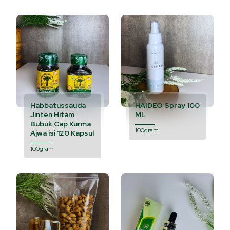
Habbatussauda
HAIDEO Spray 100
Jinten Hitam
ML
Bubuk Cap Kurma
100gram
Ajwa isi 120 Kapsul
100gram