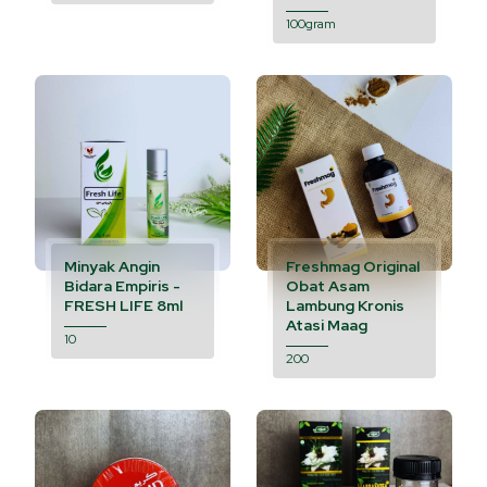
100gram
Minyak Angin
Freshmag Original
Bidara Empiris -
Obat Asam
FRESH LIFE 8ml
Lambung Kronis
Atasi Maag
10
200