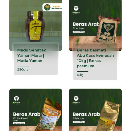
Madu Sehatak
Beras basmati
Yaman Marai |
Abu Kass kemasan
Madu Yaman
10kg | Beras
premium
250gram
10kg