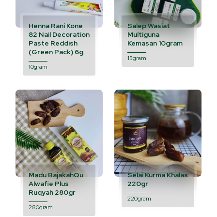
Henna Rani Kone
Salep Wasiat
82 Nail Decoration
Multiguna
Paste Reddish
Kemasan 10gram
(Green Pack) 6g
15gram
10gram
Madu BajakahQu
Selai Kurma Khalas
Alwafie Plus
220gr
Ruqyah 280gr
220gram
280gram