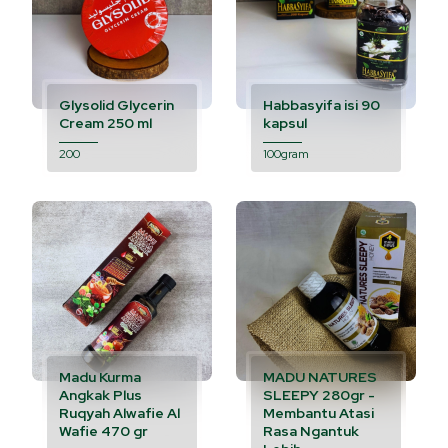
Glysolid Glycerin
Habbasyifa isi 90
Cream 250 ml
kapsul
200
100gram
Madu Kurma
MADU NATURES
Angkak Plus
SLEEPY 280gr -
Ruqyah Alwafie Al
Membantu Atasi
Wafie 470 gr
Rasa Ngantuk