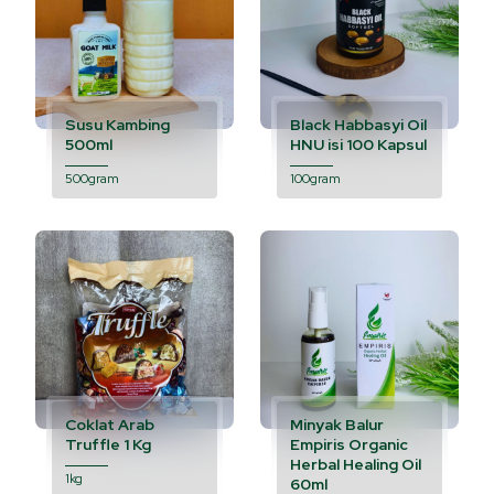
Susu Kambing
Black Habbasyi Oil
500ml
HNU isi 100 Kapsul
500gram
100gram
Coklat Arab
Minyak Balur
Truffle 1 Kg
Empiris Organic
Herbal Healing Oil
1kg
60ml