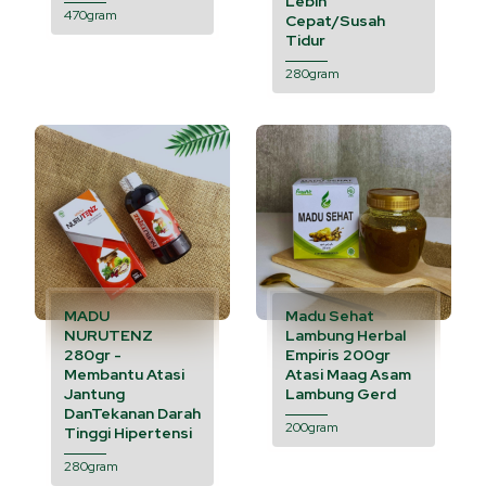
Lebih
470gram
Cepat/Susah
Tidur
280gram
MADU
Madu Sehat
NURUTENZ
Lambung Herbal
280gr -
Empiris 200gr
Membantu Atasi
Atasi Maag Asam
Jantung
Lambung Gerd
DanTekanan Darah
200gram
Tinggi Hipertensi
280gram