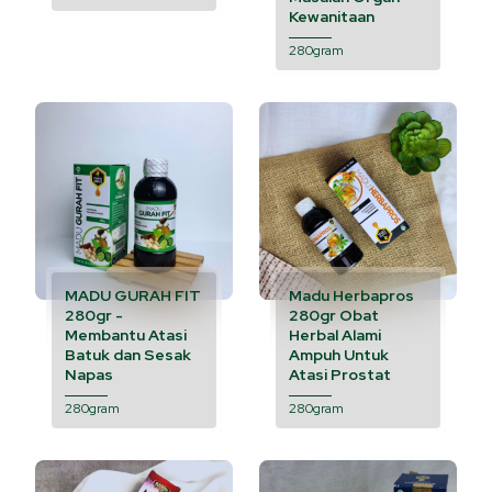
Kewanitaan
280gram
MADU GURAH FIT
Madu Herbapros
280gr -
280gr Obat
Membantu Atasi
Herbal Alami
Batuk dan Sesak
Ampuh Untuk
Napas
Atasi Prostat
280gram
280gram